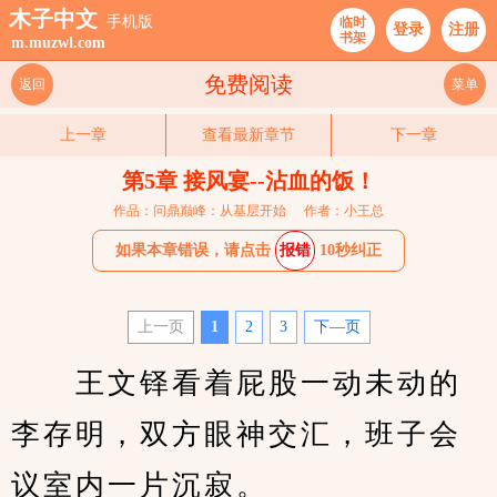
木子中文
手机版
临时
登录
注册
书架
m.muzwl.com
免费阅读
返回
菜单
上一章
查看最新章节
下一章
第5章 接风宴--沾血的饭！
作品：问鼎巅峰：从基层开始
作者：小王总
如果本章错误，请点击
报错
10秒纠正
上一页
1
2
3
下—页
　　王文铎看着屁股一动未动的
李存明，双方眼神交汇，班子会
议室内一片沉寂。