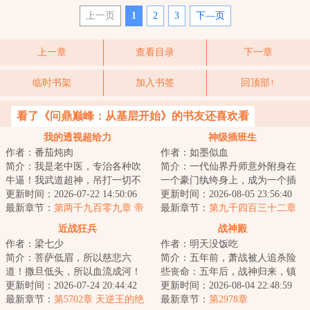
上一页
1
2
3
下—页
上一章
查看目录
下一章
临时书架
加入书签
回顶部↑
看了《问鼎巅峰：从基层开始》的书友还喜欢看
我的透视超给力
神级插班生
作者：番茄炖肉
作者：如墨似血
简介：我是老中医，专治各种吹
简介：一代仙界丹师意外附身在
牛逼！我武道超神，吊打一切不
一个豪门纨绔身上，成为一个插
服气！秦飞偶得神秘传承，拥有
更新时间：2026-07-22 14:50:06
班生，以一身神奇仙术，混迹于
更新时间：2026-08-05 23:56:40
神眼，从此医术...
最新章节：
第两千九百零九章 帝
美女丛中，在都...
最新章节：
第九千四百三十二章
境（大结局）
原来如此！
近战狂兵
战神殿
作者：梁七少
作者：明天没饭吃
简介：菩萨低眉，所以慈悲六
简介：五年前，萧战被人追杀险
道！撒旦低头，所以血流成河！
些丧命：五年后，战神归来，镇
以撒旦之名，专职杀戮，他要当
更新时间：2026-07-24 20:44:42
压世间一切宵小。...
更新时间：2026-08-04 22:48:59
最强的那个男人！...
最新章节：
第5702章 天逆王的绝
最新章节：
第2978章