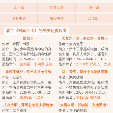
上一章
查看目录
下一章
临时书架
加入书签
回顶部↑
看了《对弈江山》的书友还喜欢看
匪殿下
大夏九千岁：皇宫第一真男人
作者：壹两二锅头
作者：大内低手
简介：山村少年竟然有神秘的身
简介：萧十三穿越成太监、成为
份，还有三个各怀绝技的奇怪师
宫中第一真男人就算了，还意外
父，这少年究竟是谁，他将肩负
更新时间：2026-07-28 11:46:03
获得泰迪的嗅觉和听觉，而且那
更新时间：2026-08-06 00:53:12
什么样的使命，...
最新章节：
第四百一十四章 连创
只泰迪还很……...
最新章节：
第438章 得美人，大功
新招
告成！
新婚夜被拒，你当本世子是舔
乱世荒年，我捡个女帝做老婆
作者：红蓝牙
作者：鸿兴哒哒
狗？
简介：王萧穿越到大周王朝，成
简介：穿越乱世成为抬尸匠的沈
为一本历史爽文当中的军神爷爷
安，不曾想在乱葬岗捡了身负重
的留京质子。&lt;br/&gt;留京二十
更新时间：2026-07-28 00:45:52
伤的女帝回家，他用现代知识，
更新时间：2026-08-04 19:31:38
年，朝廷百...
最新章节：
第389章 大结局
一次次改变女帝...
最新章节：
第127章 黑吃黑！
人在大明，开局射杀皇太极胞弟
大明末帝：我崇祯，力挽天倾！
作者：二八单杠
作者：快飞的乌鸦