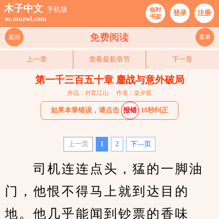
木子中文
手机版
临时
登录
注册
书架
m.muzwl.com
免费阅读
返回
菜单
上一章
查看最新章节
下一章
第一千三百五十章 鏖战与意外破局
作品：对弈江山
作者：染夕遥
如果本章错误，请点击
报错
10秒纠正
上一页
1
2
下—页
　　司机连连点头，猛的一脚油
门，他恨不得马上就到达目的
地。他几乎能闻到钞票的香味