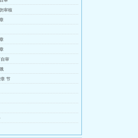
7自审
勿审核
章
章
章
节自审
饿
增章 节
个