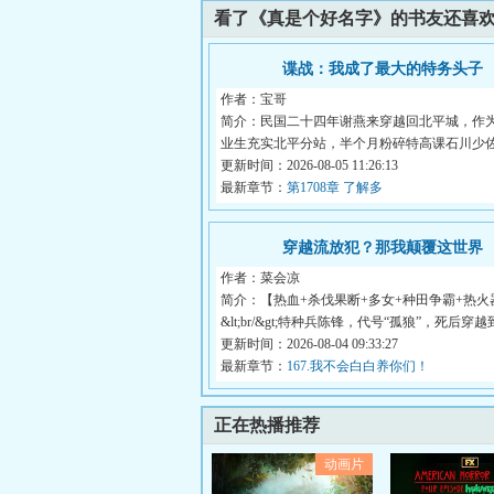
看了《真是个好名字》的书友还喜
谍战：我成了最大的特务头子
作者：宝哥
简介：民国二十四年谢燕来穿越回北平城，作
业生充实北平分站，半个月粉碎特高课石川少
平...
更新时间：2026-08-05 11:26:13
最新章节：
第1708章 了解多
穿越流放犯？那我颠覆这世界
作者：菜会凉
简介：【热血+杀伐果断+多女+种田争霸+热火
&lt;br/&gt;特种兵陈锋，代号“孤狼”，死后穿
王...
更新时间：2026-08-04 09:33:27
最新章节：
167.我不会白白养你们！
正在热播推荐
动画片