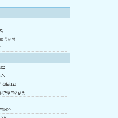
袋
4章 节新增
节
试2
试5
节测试123
付费章节名修改
节啊09