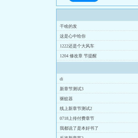
干啥的发
这是心中给你
1222还是个大风车
1204 修改章 节提醒
di
新章节测试3
驱蚊器
线上新章节测试2
0718上传付费章节
我都说了是本好书了