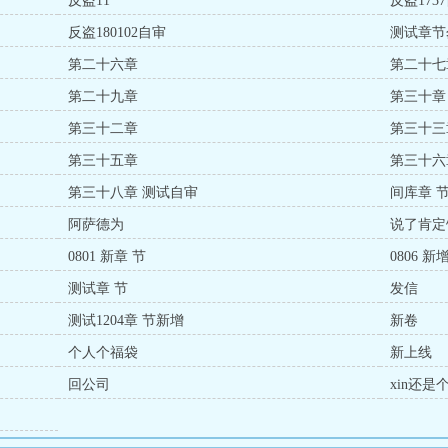
反盗11
反盗173
反盗180102自审
测试章节
第二十六章
第二十七
第二十九章
第三十章
第三十二章
第三十三
第三十五章
第三十六
第三十八章 测试自审
间库章 
阿萨德为
说了肯定
0801 新章 节
0806 新
测试章 节
发信
测试1204章 节新增
新卷
个人个福袋
新上线
回公司
xin还是