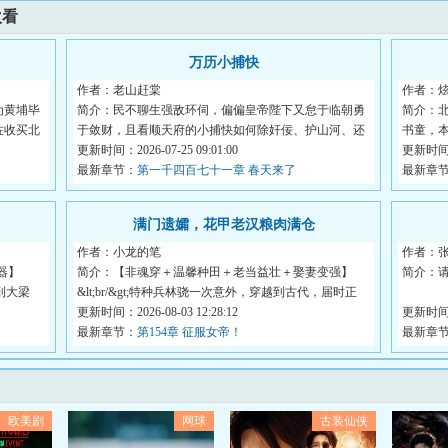
欢看
万历小捕快
作者：老山赶棠
作者：
为黄埔毕
简介：民不聊生强敌环伺，偏偏皇帝陛下又怠于临朝勇
简介：
佐收买北
于敛财，且看顺天府的小捕快如何除奸佞、护山河、还
书童，
民...
更新时间：2026-07-25 09:01:00
天...
更新时间：2
最新章节：
第一千四百七十一章 春天来了
最新章
满门遗孀，花甲老汉粮肉满仓
作者：小龙的笔
作者：
器】
简介：【非魂穿＋温馨种田＋老当益壮＋娶妻变强】
简介：请
越到大梁
&lt;br/&gt;特种兵林骁一次意外，穿越到古代，届时正
处...
更新时间：2026-08-03 12:28:12
更新时间：2
最新章节：
第154章 征服女帝！
最新章
欧美剧
网球
古装仙侠