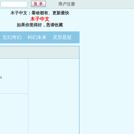
：
用户注册
木子中文：看啥都有、更新最快
木子中文
如果你觉得好，恳请收藏
玄幻奇幻
科幻未来
灵异悬疑
中