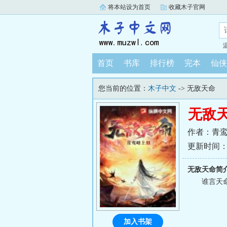
将本站设为首页
收藏木子官网
首页
书库
排行榜
完本
仙侠
您当前的位置：
木子中文
-> 无敌天命
无敌
作者：青
更新时间：202
无敌天命简
谁言天命
加入书架