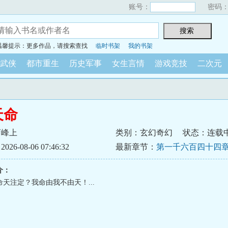
账号：
密码
温馨提示：更多作品，请搜索查找
临时书架
我的书架
武侠
都市重生
历史军事
女生言情
游戏竞技
二次元
天命
鸾峰上
类别：玄幻奇幻
状态：连载
6-08-06 07:46:32
最新章节：
第一千六百四十四章
介：
天注定？我命由我不由天！...