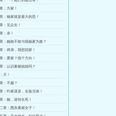
章：一个能打的都没有！
章：方家！
章：杨家就是最大的恶！
章：见众生！
章：杀！
章：她敢不敢与我杨家为敌？
章：师弟，我想回家！
章：萧家？指个方向！
章：认识素裙姐姐吗？
：灭！
章：不服？
章：叶家谋逆，全族当诛！
章：她，逆转生死！
二章：围杀素裙女子！