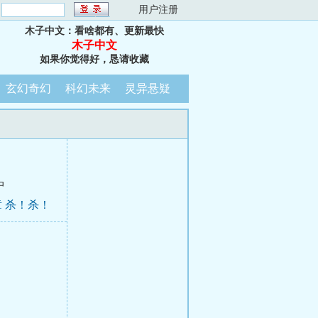
：
用户注册
木子中文：看啥都有、更新最快
木子中文
如果你觉得好，恳请收藏
玄幻奇幻
科幻未来
灵异悬疑
中
 杀！杀！