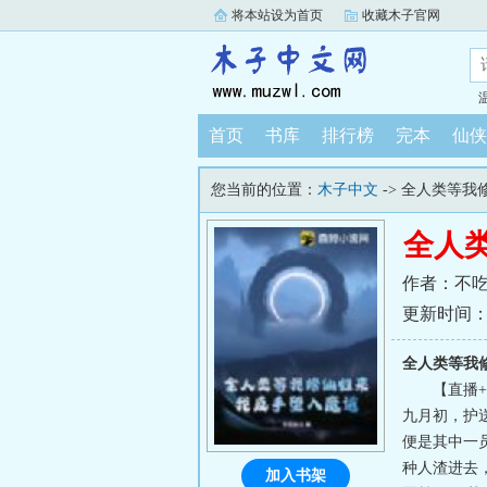
将本站设为首页
收藏木子官网
首页
书库
排行榜
完本
仙侠
您当前的位置：
木子中文
-> 全人类等
全人
作者：不
更新时间：202
全人类等我
【直播
九月初，护
便是其中一员
种人渣进去
加入书架