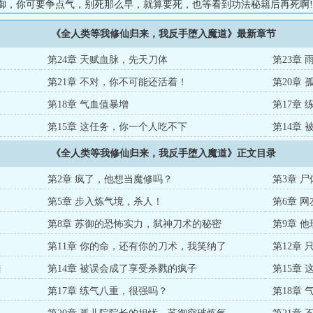
苏御，你可要争点气，别死那么早，就算要死，也等看到功法秘籍后再死啊!
点功法秘籍，并被直播出来，也算对我龙国做出贡献了!”“苏御，你可要争
《全人类等我修仙归来，我反手堕入魔道》最新章节
死，也等看到功法秘籍后再死啊!”.....就在众人调侃着，以为苏御会按
却觉醒了尸体提炼系统，踏上了以杀证道之路!苏御咧嘴一笑：我所修之功
第24章 天赋血脉，先天刀体
第23章
炼吗?...
第21章 不对，你不可能还活着！
第20章
第18章 气血值暴增
第17章
第15章 这任务，你一个人吃不下
第14章
《全人类等我修仙归来，我反手堕入魔道》正文目录
第2章 疯了，他想当魔修吗？
第3章 
第5章 步入炼气境，杀人！
第6章 
第8章 苏御的恐怖实力，弑神刀术的秘密
第9章 
第11章 你的命，还有你的刀术，我笑纳了
第12章
浩
第14章 被误会成了享受杀戮的疯子
第15章
第17章 练气八重，很强吗？
第18章