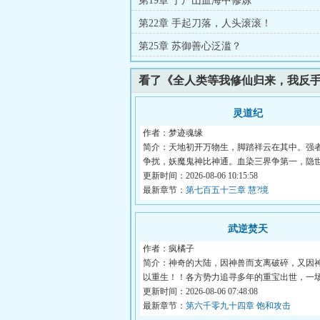
第19章 于尸山血海中修炼
第22章 手起刀落，人头滚滚！
第25章 苏御善心泛滥？
看了《全人类等我修仙归来，我反
灵道纪
作者：梦迹魂缘
简介：天地初开万物生，脚踏祥云在其中。强
争扰，妖魔鬼神比神通。血染三界争第一，隐
众...
更新时间：2026-08-06 10:15:58
最新章节：
第七百五十三章 慧?境
武逆焚天
作者：疯橘子
简介：神奇的大陆，因神兽而支离破碎，又因
以重生！！各方势力追寻多年的重宝出世，一
雨...
更新时间：2026-08-06 07:48:08
最新章节：
第六千零九十四章 饱和攻击