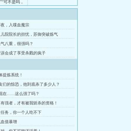
”“可不是吗，
点气，别死那
部就班的修仙的
法，需要伏尸
 雨夜，入喋血魔宗
 孤儿院院长的担忧，苏御突破炼气
 练气八重，很强吗？
 被误会成了享受杀戮的疯子
尸体提炼系统！
网友们的惊恐，他到底杀了多少人？
他现在……这么强了吗？
 只有强者，才有被我斩杀的资格！
 这任务，你一个人吃不下
 气血值暴增