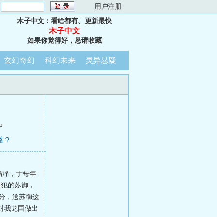
：
用户注册
木子中文：看啥都有、更新最快
木子中文
如果你觉得好，恳请收藏
玄幻奇幻
科幻未来
灵异悬疑
中
滥？
福泽，于每年
刑犯的苏御，
万分，送苏御这
对我龙国做出