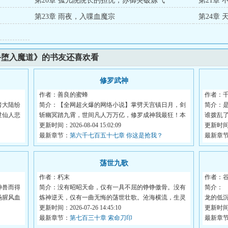
第20章 孤儿院院长的担忧，苏御突破炼气
第21章
第23章 雨夜，入喋血魔宗
第24章
手堕入魔道》的书友还喜欢看
修罗武神
作者：善良的蜜蜂
作者：
者大陆纷
简介：【全网超火爆的网络小说】掌劈天宫镇日月，剑
简介：
世仙人悲
斩幽冥踏九霄，世间凡人万万亿，修罗成神我最狂！本
谁拨乱
天...
更新时间：2026-08-04 15:02:09
大...
更新时间：2
最新章节：
第六千七百五十七章 你这是抢我？
最新章
荡世九歌
作者：朽末
作者：
神兽而得
简介：没有昭昭天命，仅有一具不屈的铮铮傲骨。没有
简介：
场腥风血
炼神逆天，仅有一曲无悔的荡世壮歌。沧海横流，生灵
龙的低
涂...
更新时间：2026-07-26 14:45:10
他，...
更新时间：2
最新章节：
第七百三十章 索命刀印
最新章