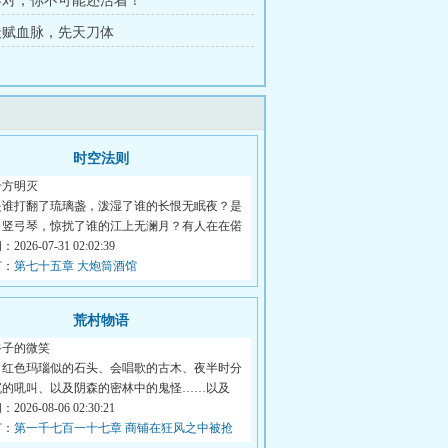
 不对，你不可能还活着！
 天赋血脉，先天刀体
时空法则
千方明灭
是谁打翻了琉璃盏，泼湿了谁的长恨无眠夜？是
了竖弓琴，惊扰了谁的江上无澜月？有人在在偌
026-07-31 02:02:39
节：
第七十五章 大炮筒酒馆
荒村物语
谷子的微笑
 红色玛瑙似的石头、会唱歌的古木、夜半时分
沉的吼叫、以及阴森的密林中的鬼怪……以及
026-08-06 02:30:21
节：
第一千七百一十七章 商铺在狂风之中被抢