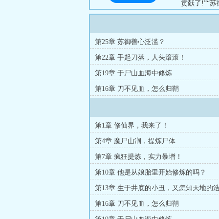
贡献了!”“
要是能看到
么早，就算要
时候。苏御
第25章 苏御善心泛滥？
百万，你们要修
第22章 手起刀落，人头滚滚！
第19章 于尸山血海中修炼
第16章 刀不见血，怎么归鞘
第1章 修仙界，我来了！
第4章 魔尸山涧，提炼尸体
第7章 疯狂提炼，实力暴增！
第10章 他是从娘胎里开始修炼的吗？
第13章 生于井底的小丑，又怎知天地的
第16章 刀不见血，怎么归鞘