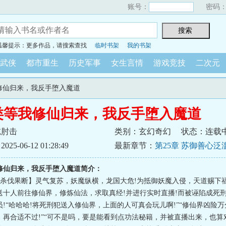
账号：
密码
温馨提示：更多作品，请搜索查找
临时书架
我的书架
武侠
都市重生
历史军事
女生言情
游戏竞技
二次元
我修仙归来，我反手堕入魔道
类等我修仙归来，我反手堕入魔道
吃肘击
类别：玄幻奇幻
状态：连载
5-06-12 01:28:49
最新章节：
第25章 苏御善心泛
修仙归来，我反手堕入魔道简介：
+杀伐果断】灵气复苏，妖魔纵横，龙国大危!为抵御妖魔入侵，天道赐下
送十人前往修仙界，修炼仙法，求取真经!并进行实时直播!而被诬陷成死
!“哈哈哈!将死刑犯送入修仙界，上面的人可真会玩儿啊!”“修仙界凶险
，再合适不过!”“可不是吗，要是能看到点功法秘籍，并被直播出来，也算