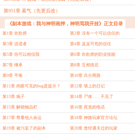
第951章 暮气（先更后改）
《副本游戏：我与神明画押，神明骂我开挂》正文目录
第1章 诈欺师
第2章 没有一个可以信任的
第3章 说谎者
第4章 岌岌可危的信任
第5章 你可以相信我
第6章 诈欺师的职业技能
第7章 继承
第8章 互相猜忌
第9章 平衡
第10章 兵分两路
第11章 肉眼可见的bug是提示？
第12章 墙上的日记
第13章 疯子
第14章 尸体……不见了
第15章 解锁物品栏
第16章 死党的电话
第17章 尊重他人命运
第18章 神路玩家官方论坛
第19章 被污染了的副本
第20章 曾经通关过的玩家