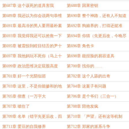
样的（7K大
第687章 这个该死的道具害我
第688章 因果密钥
第689章 我还以为你会说两句恭维
第690章 整个神路，还有人不知道
话呢
他是我的马仔吗？
第691章 最高冷的男人要用最朴素
第692章 狗娘养的，打得还挺准
的方式拍马屁
第693章 我觉得我还可以抢救一下
第694章 你猜（先更后改，今晚尽
量再来一
第695章 被震惊到瞠目结舌的尹十
第696章 角色卡
三
第697章 我他妈玩不死你（马上十
第698章 能捏脸的易容道具
二点了，先上传了）
第699章 政治思维决定屁股高度
第700章 找你的……
第701章 好一个光阴似箭
第702章 这个人舔的出奇
第703章 这里，不是你能掺和的地
第704章 这案子有问题
方（先更后改）
第705章 彻查（一万字大
第706章 是个爷们（三合一）
第707章 唬住了
第708章 陪他发疯
第709章 名单（错字先更后改，四
第710章 「声望」还有这等机制
合一大
第711章 爱豆的自我修养
第712章 郑家的派系斗争