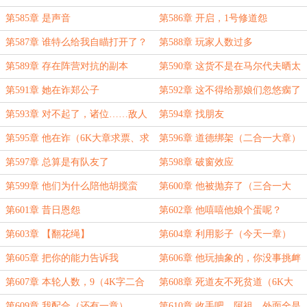
水了？
第585章 是声音
第586章 开启，1号修道怨
第587章 谁特么给我自瞄打开了？
第588章 玩家人数过多
第589章 存在阵营对抗的副本
第590章 这货不是在马尔代夫晒太
阳呢吗？
第591章 她在诈郑公子
第592章 这不得给那娘们忽悠瘸了
第593章 对不起了，诸位……敌人
第594章 找朋友
第595章 他在诈（6K大章求票、求
第596章 道德绑架（二合一大章）
打赏）
第597章 总算是有队友了
第598章 破窗效应
第599章 他们为什么陪他胡搅蛮
第600章 他被抛弃了（三合一大
缠？
章）
第601章 昔日恩怨
第602章 他嘻嘻他娘个蛋呢？
第603章 【翻花绳】
第604章 利用影子（今天一章）
第605章 把你的能力告诉我
第606章 他玩抽象的，你没事挑衅
他干啥
第607章 本轮人数，9（4K字二合
第608章 死道友不死贫道（6K大
一大章）
章）
第609章 我配合（还有一章）
第610章 收手吧，阿祖，外面全是