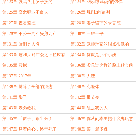
第123章 强吗？用脑子换的
第124章 6级武师玩家的强悍
第125章 高危职业不良人
第126章 规则3的猜测
第127章 查看监控
第128章 妻子留下的录音笔
第129章 不公平的石头剪刀布
第130章 一胜一平
第131章 漏洞是人性
第132章 武师玩家的泪点很低的，
别管我
第133章 这和大庭广众之下拉屎有
第134章 你就是那个小姨
什么区别？
第135章 震撼
第136章 没见过这样给脸上贴金的
啊（三更）
第137章 2017年……
第138章 人渣
第139章 抹除了全部的痕迹
第140章 克隆体
第141章 影子
第142章 带节奏
第143章 表弟救我
第144章 他是我的人
第145章 「影子」跟出来了
第146章 你从副本里把什么鬼玩意
带出来了？
第147章 悬着的心，终于死了
第148章 菜，就多练