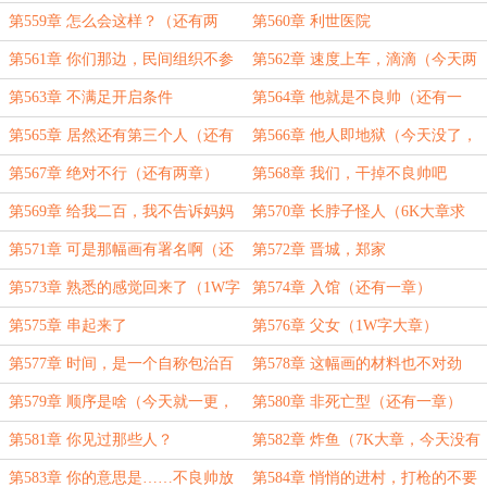
本的故事
第559章 怎么会这样？（还有两
第560章 利世医院
章）
第561章 你们那边，民间组织不参
第562章 速度上车，滴滴（今天两
与官方任务吗？
更）
第563章 不满足开启条件
第564章 他就是不良帅（还有一
章）
第565章 居然还有第三个人（还有
第566章 他人即地狱（今天没了，
一章）
三更，票来！）
第567章 绝对不行（还有两章）
第568章 我们，干掉不良帅吧
第569章 给我二百，我不告诉妈妈
第570章 长脖子怪人（6K大章求
票、求互动）
第571章 可是那幅画有署名啊（还
第572章 晋城，郑家
有一章）
第573章 熟悉的感觉回来了（1W字
第574章 入馆（还有一章）
大章）
第575章 串起来了
第576章 父女（1W字大章）
第577章 时间，是一个自称包治百
第578章 这幅画的材料也不对劲
病的庸医
第579章 顺序是啥（今天就一更，
第580章 非死亡型（还有一章）
大家早点休息）
第581章 你见过那些人？
第582章 炸鱼（7K大章，今天没有
了）
第583章 你的意思是……不良帅放
第584章 悄悄的进村，打枪的不要