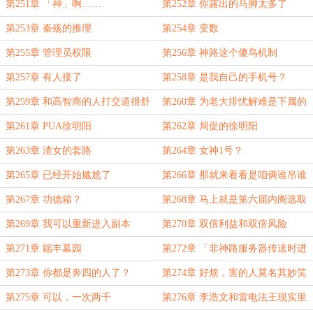
第251章 「神」啊……
第252章 你露出的马脚太多了
第253章 秦殇的推理
第254章 变数
第255章 管理员权限
第256章 神路这个傻鸟机制
第257章 有人接了
第258章 是我自己的手机号？
第259章 和高智商的人打交道很舒
第260章 为老大排忧解难是下属的
服
职责
第261章 PUA徐明阳
第262章 局促的徐明阳
第263章 渣女的套路
第264章 女神1号？
第265章 已经开始尴尬了
第266章 那就来看看是咱俩谁吊谁
第267章 功德箱？
第268章 马上就是第六届内阁选取
大会
第269章 我可以重新进入副本
第270章 双倍利益和双倍风险
第271章 鍴丰墓园
第272章 「非神路服务器传送时进
入副本」的危险性
第273章 你都是奔四的人了？
第274章 好烦，害的人莫名其妙笑
了一下
第275章 可以，一次两千
第276章 李浩文和雷电法王现实里