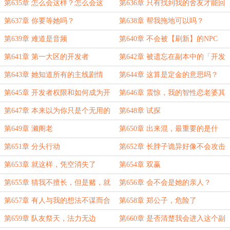
么都重要
第635章 怎么会这样？怎么会这
第636章 只有找到我的舍友才能回
样？
去
第637章 你要等她吗？
第638章 帮我拖地可以吗？
第639章 难道是音频
第640章 不会被【刷新】的NPC
第641章 第一大区的开发者
第642章 被遗忘在副本中的「开发
者」
第643章 她知道所有的主线剧情
第644章 这算是定金的意思吗？
第645章 开发者权限和如何成为开
第646章 震惊，我的智性恋老婆其
发者
实是恋爱脑
第647章 本来以为你只是个无用的
第648章 试探
花瓶呢
第649章 濑阁老
第650章 出来混，最重要的是什
么？
第651章 分头行动
第652章 长脖子诡异好像不会攻击
吴诗琪阵营的玩家
第653章 就这样，凭空消失了
第654章 双赢
第655章 猜我不擅长，但是赌，就
第656章 会不会是她的亲人？
是舒适区了
第657章 有人与我的想法不谋而合
第658章 郑公子，危险了
第659章 队友祭天，法力无边
第660章 是否清楚我会进入这个副