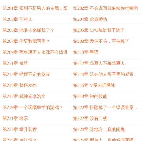
第201章 阳刚不是男人的专属，阳
第202章 不会说话就麻烦你把嘴闭
痿才是
上
第203章 守村人
第204章 你真矫情
第205章 他带人来抓我了？
第206章 CPU都给我干烧了
第207章 你要和我同居？
第208章 爱信不信，不信算了
第209章 西格玛男人永远不会掉进
第210章 手语
女人的陷阱
第211章 鬼婴
第212章 华夏人不骗华夏人
第213章 摇摆不定的赵叔
第214章 活在他人影子里的感觉
第215章 脑癌发作
第216章 V我50听后续
第217章 弑神者李浩文
第218章 神的技能
第219章 一个玩概率学的游戏？
第220章 排除掉了一个错误答案，
我就赢定了
第221章 暗示
第222章 没有二楼
第223章 举升装置
第224章 这地方，真的闹鬼
第225章 鬼打墙？
第226章 樱岛人，真他妈该死啊