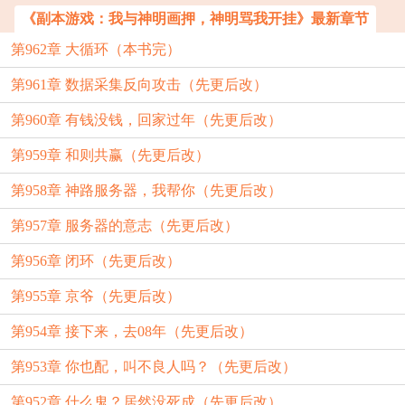
《副本游戏：我与神明画押，神明骂我开挂》最新章节
第962章 大循环（本书完）
第961章 数据采集反向攻击（先更后改）
第960章 有钱没钱，回家过年（先更后改）
第959章 和则共赢（先更后改）
第958章 神路服务器，我帮你（先更后改）
第957章 服务器的意志（先更后改）
第956章 闭环（先更后改）
第955章 京爷（先更后改）
第954章 接下来，去08年（先更后改）
第953章 你也配，叫不良人吗？（先更后改）
第952章 什么鬼？居然没死成（先更后改）