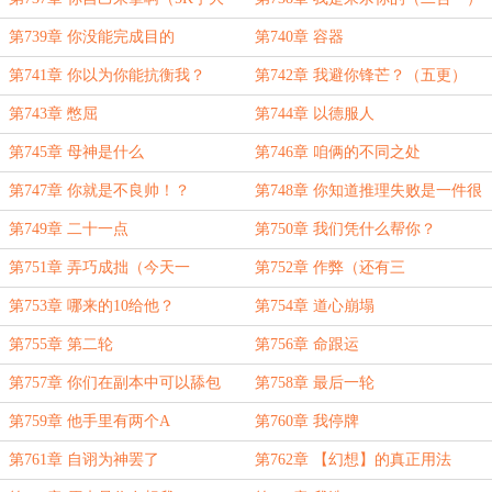
第739章 你没能完成目的
第740章 容器
第741章 你以为你能抗衡我？
第742章 我避你锋芒？（五更）
第743章 憋屈
第744章 以德服人
第745章 母神是什么
第746章 咱俩的不同之处
第747章 你就是不良帅！？
第748章 你知道推理失败是一件很
尴尬的事情吧？
第749章 二十一点
第750章 我们凭什么帮你？
第751章 弄巧成拙（今天一
第752章 作弊（还有三
第753章 哪来的10给他？
第754章 道心崩塌
第755章 第二轮
第756章 命跟运
第757章 你们在副本中可以舔包
第758章 最后一轮
吗？
第759章 他手里有两个A
第760章 我停牌
第761章 自诩为神罢了
第762章 【幻想】的真正用法